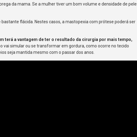
 prega da mama. Se a mulher tiver um bom volume e densidade de pele
le bastante flácida. Nestes casos, a mastopexia com prótese poderá ser
terá a vantagem de ter o resultado da cirurgia por mais tempo,
não vai simular ou se transformar em gordura, como ocorre no tecido
seios seja mantida mesmo com o passar dos anos.